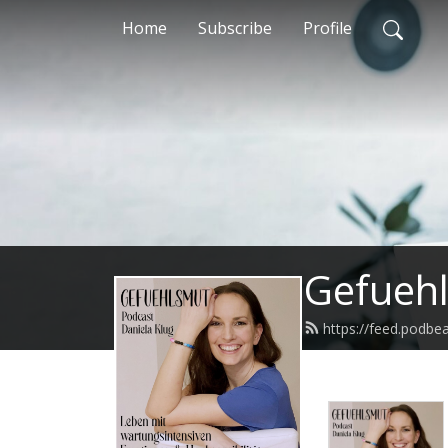
Home
Subscribe
Profile
Gefueh
https://feed.podb