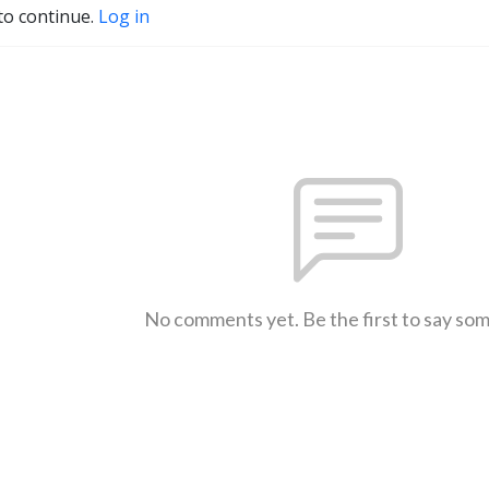
to continue.
Log in
No comments yet. Be the first to say so