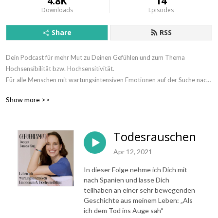
4.8K
14
Downloads
Episodes
Share
RSS
Dein Podcast für mehr Mut zu Deinen Gefühlen und zum Thema 
Hochsensibilität bzw. Hochsensitivität.

Für alle Menschen mit wartungsintensiven Emotionen auf der Suche nach 
dem eigenen Wert, Erleichterungen im Alltag und mehr Klarheit über sich 
Show more >>
selbst. Wer aus dem Rahmen fällt, kann das Bild für andere vergrößern.

Ich nehme Dich mit auf eine Reise durch die Welt meiner Gedanken, 
Erfahrungen, Wahrnehmungen und Erlebnisse. 

Todesrauschen
Mein Name ist Daniela Klug, geboren wurde ich irgendwann im Laufe der 
1970er Jahre, ich bin Mama von vier Kindern, hochsensibel oder 
Apr 12, 2021
hochsensitiv, Dipl. Hypnosetrainerin, Podcasterin, Kunsthandwerkerin, 
In dieser Folge nehme ich Dich mit
Dipl. Lebens- und Sozialberaterin und Familienhelferin. 

nach Spanien und lasse Dich
www.GefuehlsMut.com

teilhaben an einer sehr bewegenden
Willst Du mich motivieren, so bewerte meinen Podcast auf iTunes und 
Geschichte aus meinem Leben: „Als
schreib mir ein paar nette Zeilen, vielen lieben Dank!

ich dem Tod ins Auge sah“
Daniela Klug