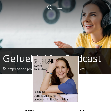
GefuehlsMut Podcast
https://feed.podbean.com/gefuehlsmut/feed.xml