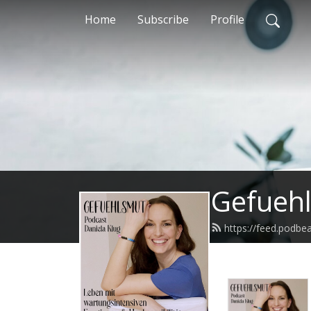
Home
Subscribe
Profile
Gefueh
https://feed.podb