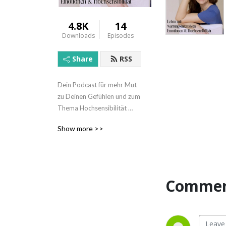
4.8K
14
Downloads
Episodes
Share
RSS
Dein Podcast für mehr Mut 
zu Deinen Gefühlen und zum 
Thema Hochsensibilität 
bzw. Hochsensitivität.

Show more >>
Für alle Menschen mit 
wartungsintensiven 
Emotionen auf der Suche 
nach dem eigenen Wert, 
Erleichterungen im Alltag 
Commen
und mehr Klarheit über sich 
selbst. Wer aus dem 
Rahmen fällt, kann das Bild 
für andere vergrößern.
