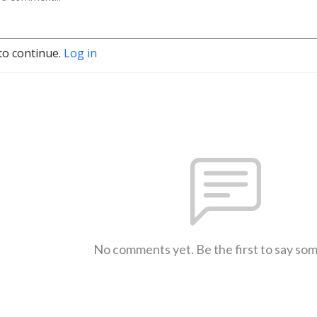
to continue.
Log in
No comments yet. Be the first to say so