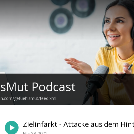
lsMut Podcast
ean.com/gefuehlsmut/feed.xml
Zielinfarkt - Attacke aus dem Hin
Mar 29, 2021